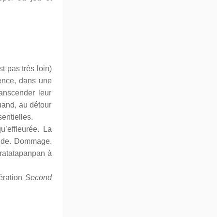
t pas très loin)
lence, dans une
ranscender leur
uand, au détour
entielles.
u’effleurée. La
ande. Dommage.
 ratatapanpan à
ération
Second