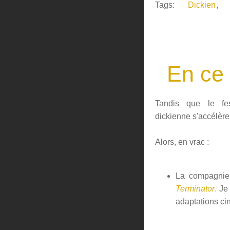
Tags:
Dickien
,
En ce 
Tandis que le fes
dickienne s'accélère 
Alors, en vrac :
La compagni
Terminator
.
Je 
adaptations c