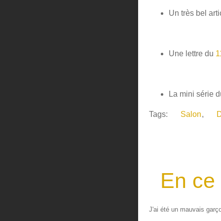
Un très bel art
Une lettre du
1
La mini série 
Tags:
Salon
,
D
En ce
J'ai été un mauvais garço