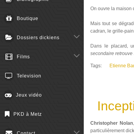
On ouvre la maison d
Boutique
Mais tout se dégrad
cadran, le grille-pai
Dossiers dickiens
Dans le placard, 
secondaire retrouve 
Films
Tags:
Etienne Bari
Television
Jeux vidéo
Incept
PKD à Metz
Christopher Nolan
particulièrement di
Contact