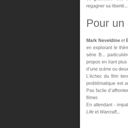
regagner sa liberté...
Pour un 
Mark Neveldine
et
en explorant le thè
série B... particul
propos en liant plus
d’une scène ou deux,
L’échec du film tie
problématique est 
Pas facile d’affront
filmer.
En attendant - impat
Life
et
Warcraft...