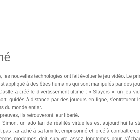
mé
 les nouvelles technologies ont fait évoluer le jeu vidéo. Le pr
est appliqué à des êtres humains qui sont manipulés par des jou
Castle a créé le divertissement ultime : « Slayers », un jeu vi
t, guidés à distance par des joueurs en ligne, s'entretuent 
ans du monde entier.
preuves, ils retrouveront leur liberté.
 Simon, un ado fan de réalités virtuelles est aujourd'hui la st
t pas : arraché à sa famille, emprisonné et forcé à combattre co
temps modernes doit survivre assez longtemps pour s'écha