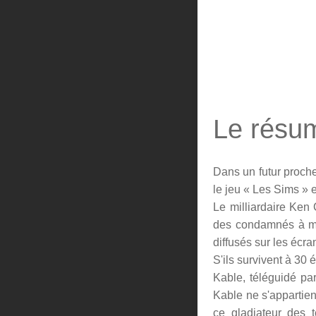
Le résu
Dans un futur proche,
le jeu « Les Sims » 
Le milliardaire Ken 
des condamnés à mor
diffusés sur les écr
S'ils survivent à 30 é
Kable, téléguidé par
Kable ne s'appartien
ce gladiateur des 