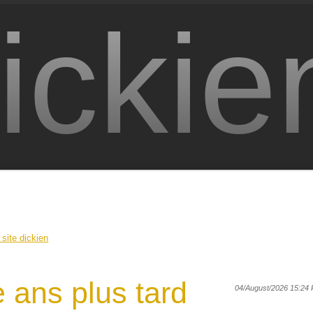
ickie
 site dickien
 ans plus tard
04/August/2026 15:24 