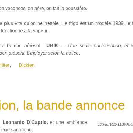
e vacances, on aère, on fait la poussière.
e plus vite qu'on ne nettoie : le frigo est un modèle 1939, le
n fonctionne à la vapeur.
une bombe aérosol :
UBIK
—
Une seule pulvérisation, et 
son présent. Employer selon la notice
.
llier
,
Dickien
ion, la bande annonce
,
Leonardo DiCaprio
, et une ambiance
13/May/2010 12:39 Rubr
ckienne au menu.