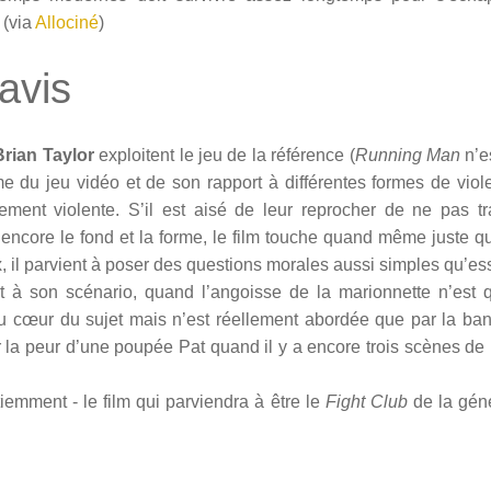
 (via
Allociné
)
avis
Brian Taylor
exploitent le jeu de la référence (
Running Man
n’es
me du jeu vidéo et de son rapport à différentes formes de vio
ièrement violente. S’il est aisé de leur reprocher de ne pas t
 encore le fond et la forme, le film touche quand même juste q
 il parvient à poser des questions morales aussi simples qu’ess
nt à son scénario, quand l’angoisse de la marionnette n’est q
au cœur du sujet mais n’est réellement abordée que par la b
er la peur d’une poupée Pat quand il y a encore trois scènes de
iemment - le film qui parviendra à être le
Fight Club
de la gén