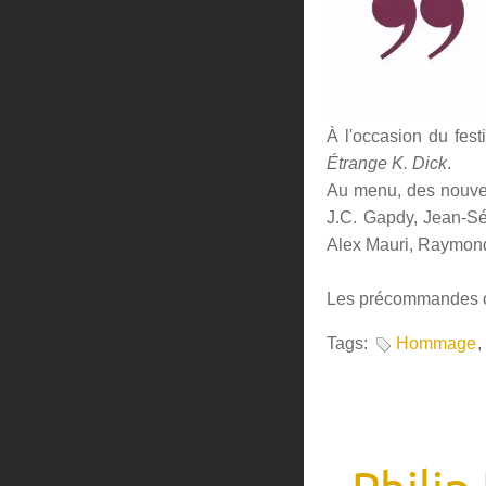
À l'occasion du fest
Étrange K. Dick
.
Au menu, des nouvell
J.C. Gapdy, Jean-Sé
Alex Mauri, Raymond
Les précommandes o
Tags:
Hommage