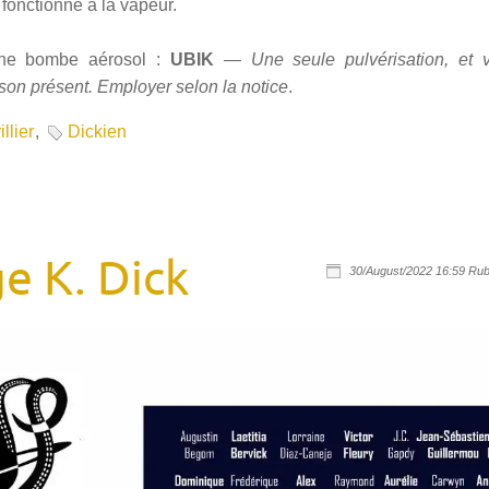
n fonctionne à la vapeur.
une bombe aérosol :
UBIK
—
Une seule pulvérisation, et 
son présent. Employer selon la notice
.
llier
,
Dickien
e K. Dick
30/August/2022 16:59 Rub