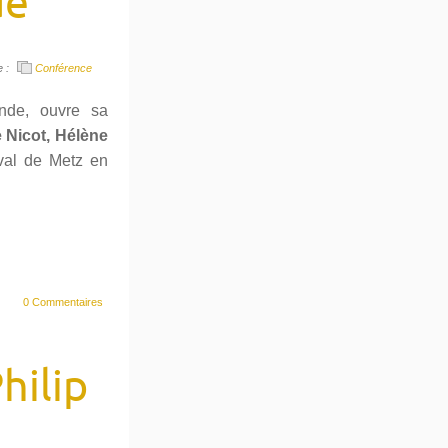
de
e :
Conférence
ande, ouvre sa
 Nicot,
Hélène
val de Metz en
0 Commentaires
hilip