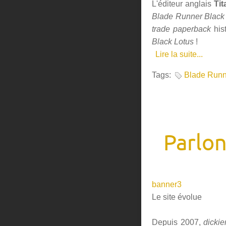
L'éditeur anglais
Ti
Blade Runner Black
trade paperback
hist
Black Lotus
!
Lire la suite...
Tags:
Blade Runn
Parlon
banner3
Le site évolue
Depuis 2007,
dickie