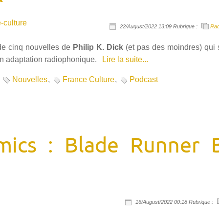
-culture
22/August/2022 13:09 Rubrique :
Rad
de cinq nouvelles de
Philip K. Dick
(et pas des moindres) qui
n adaptation radiophonique.
Lire la suite...
,
Nouvelles
,
France Culture
,
Podcast
mics : Blade Runner B
16/August/2022 00:18 Rubrique :