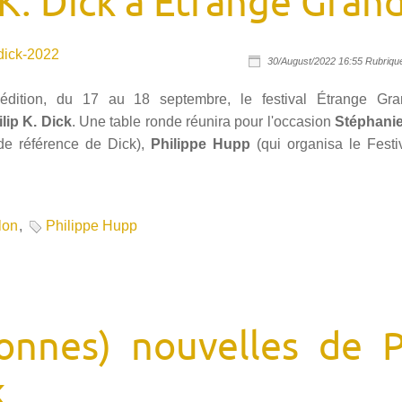
 K. Dick à Etrange Gran
-dick-2022
30/August/2022 16:55 Rubriqu
édition, du 17 au 18 septembre, le festival Étrange Gr
lip K. Dick
. Une table ronde réunira pour l'occasion
Stéphanie
 de référence de Dick),
Philippe
Hupp
(qui organisa le Festi
lon
,
Philippe Hupp
onnes) nouvelles de P
k