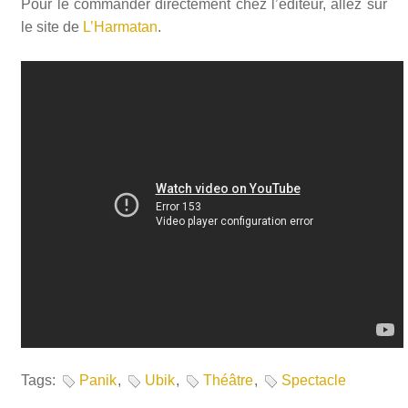
Pour le commander directement chez l’éditeur, allez sur
le site de
L’Harmatan
.
Tags:
Panik
,
Ubik
,
Théâtre
,
Spectacle