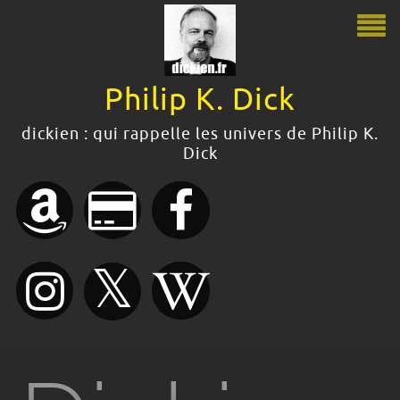
Philip K. Dick
Philip K. Dick
dickien : qui rappelle les univers de Philip K.
Dick
Le guide Philip K. Dick
Citations
Bibliographie
Boutique
Dossiers dickiens