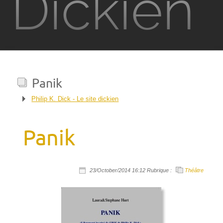
Dickien
Films
Television
Panik
Jeux vidéo
Philip K. Dick - Le site dickien
PKD à Metz
Panik
Contact
23/October/2014 16:12 Rubrique :
Théâtre
Rechercher