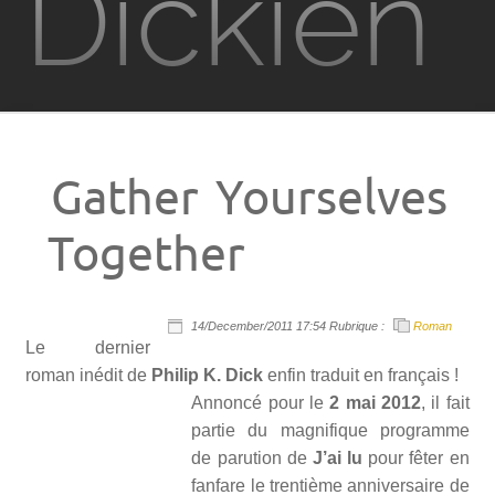
Dickien
Films
Television
Gather Yourselves
Jeux vidéo
Together
PKD à Metz
14/December/2011 17:54 Rubrique :
Roman
Contact
Le dernier
roman inédit de
Philip K. Dick
enfin traduit en français !
Annoncé pour le
Rechercher
2 mai 2012
, il fait
partie du magnifique programme
de parution de
J’ai lu
pour fêter en
fanfare le trentième anniversaire de