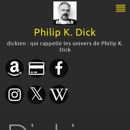
Philip K. Dick
Philip K. Dick
dickien : qui rappelle les univers de Philip K.
Dick
Le guide Philip K. Dick
Citations
Bibliographie
Boutique
Dossiers dickiens