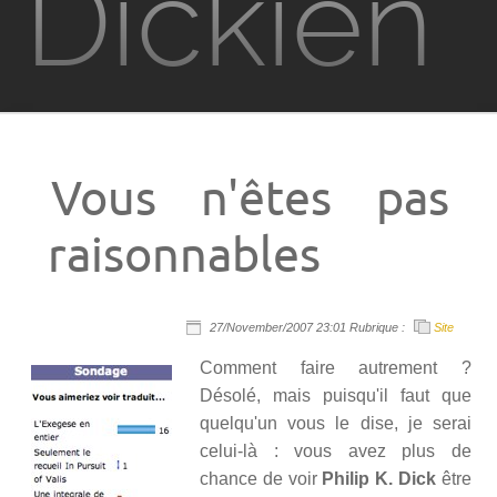
Dickien
Films
Television
Vous n'êtes pas
Jeux vidéo
raisonnables
PKD à Metz
27/November/2007 23:01 Rubrique :
Site
Contact
Comment faire autrement ?
Désolé, mais puisqu'il faut que
Rechercher
quelqu'un vous le dise, je serai
celui-là : vous avez plus de
chance de voir
Philip K. Dick
être