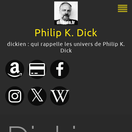
Philip K. Dick
Philip K. Dick
dickien : qui rappelle les univers de Philip K.
Dick
Le guide Philip K. Dick
Citations
Bibliographie
Boutique
Dossiers dickiens